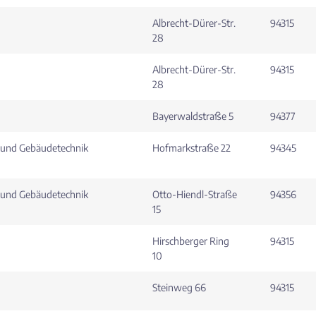
Albrecht-Dürer-Str.
94315
28
Albrecht-Dürer-Str.
94315
28
Bayerwaldstraße 5
94377
e- und Gebäudetechnik
Hofmarkstraße 22
94345
e- und Gebäudetechnik
Otto-Hiendl-Straße
94356
15
Hirschberger Ring
94315
10
Steinweg 66
94315