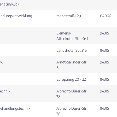
ent (m/w/d)
wendungsentwicklung
Marktstraße 29
84066
Clemens-
94315
Attenkofer-Straße 7
Landshuter Str. 216
94315
Pkw
Arndt-Sallinger-Str.
94315
6
Europaring 20 - 22
94315
technik
Albrecht-Dürer-Str.
94315
28
ehandlungstechnik
Albrecht-Dürer-Str.
94315
28